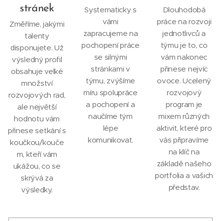
stránek
Systematicky s
Dlouhodobá
vámi
práce na rozvoji
Změříme, jakými
zapracujeme na
jednotlivců a
talenty
pochopení práce
týmu je to, co
disponujete. Už
se silnými
vám nakonec
výsledný profil
stránkami v
přinese nejvíc
obsahuje velké
týmu, zvýšíme
ovoce. Ucelený
množství
míru spolupráce
rozvojový
rozvojových rad,
a pochopení a
program je
ale největší
naučíme tým
mixem různých
hodnotu vám
lépe
aktivit, které pro
přinese setkání s
komunikovat.
vás připravíme
koučkou/kouče
na klíč na
m, kteří vám
základě našeho
ukážou, co se
portfolia a vašich
skrývá za
představ.
výsledky.